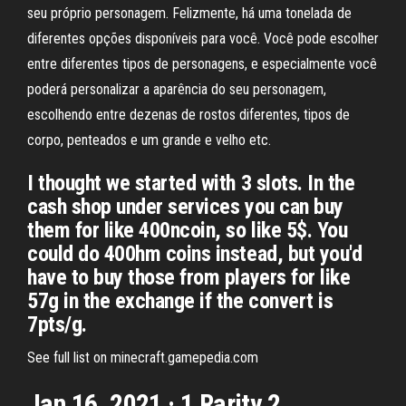
seu próprio personagem. Felizmente, há uma tonelada de
diferentes opções disponíveis para você. Você pode escolher
entre diferentes tipos de personagens, e especialmente você
poderá personalizar a aparência do seu personagem,
escolhendo entre dezenas de rostos diferentes, tipos de
corpo, penteados e um grande e velho etc.
I thought we started with 3 slots. In the
cash shop under services you can buy
them for like 400ncoin, so like 5$. You
could do 400hm coins instead, but you'd
have to buy those from players for like
57g in the exchange if the convert is
7pts/g.
See full list on minecraft.gamepedia.com
Jan 16, 2021 · 1 Rarity 2