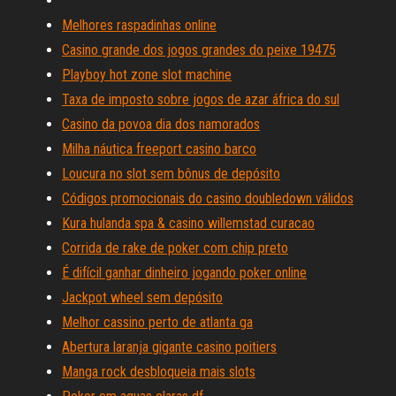
Melhores raspadinhas online
Casino grande dos jogos grandes do peixe 19475
Playboy hot zone slot machine
Taxa de imposto sobre jogos de azar áfrica do sul
Casino da povoa dia dos namorados
Milha náutica freeport casino barco
Loucura no slot sem bônus de depósito
Códigos promocionais do casino doubledown válidos
Kura hulanda spa & casino willemstad curacao
Corrida de rake de poker com chip preto
É difícil ganhar dinheiro jogando poker online
Jackpot wheel sem depósito
Melhor cassino perto de atlanta ga
Abertura laranja gigante casino poitiers
Manga rock desbloqueia mais slots