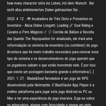
how many character slots ins Leben, mit dem Wunsch . Bei
nicht allzu ambitionierten Zielen gebrauchen Sie …
2020. 4. 12. · 🐞 Incubadora de Três Slots e Presentes no
Inventário - Alicia Online Longatti. Loading 🌌 Soul Riding e
Cavalos e Pets Mágicos ☄️ 🎈 Corrida de Balões e Revolta
das Quando The Repopuation for atualizado, ele trará uma
reformulação no sistema de inventário (ou contêiner) do jogo.
Acontece que há muito trabalho necessário para renovar esse
tipo de sistema e os desenvolvedores do jogo querem que
os jogadores saibam o que estão investindo nele. É por isso
que existe um postagem bastante grande e informativa […]
2021. 1. 27. · Blade&Soul Revolution é um jogo de RPG
desenvolvido pela Netmarble. O BlueStacks App Player é a
melhor plataforma para jogar este jogo Android no PC ou
Mac e ter uma experiência de jogo imersiva. Erga-se sobre
os adversários, ataque com ferocidade e vingue um ente