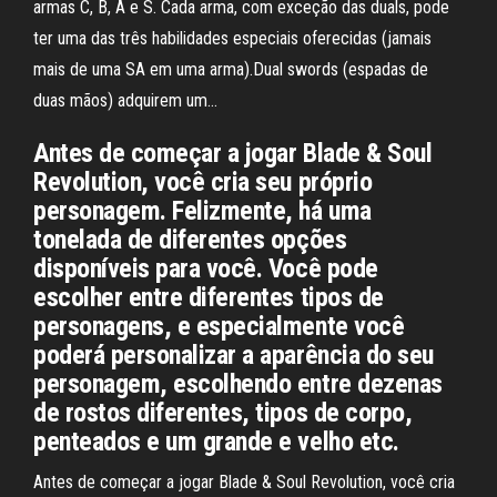
armas C, B, A e S. Cada arma, com exceção das duals, pode
ter uma das três habilidades especiais oferecidas (jamais
mais de uma SA em uma arma).Dual swords (espadas de
duas mãos) adquirem um…
Antes de começar a jogar Blade & Soul
Revolution, você cria seu próprio
personagem. Felizmente, há uma
tonelada de diferentes opções
disponíveis para você. Você pode
escolher entre diferentes tipos de
personagens, e especialmente você
poderá personalizar a aparência do seu
personagem, escolhendo entre dezenas
de rostos diferentes, tipos de corpo,
penteados e um grande e velho etc.
Antes de começar a jogar Blade & Soul Revolution, você cria