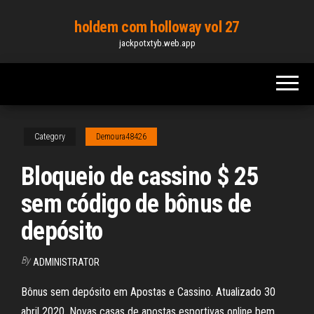
Skip
holdem com holloway vol 27
to
jackpotxtyb.web.app
the
content
Category
Demoura48426
Bloqueio de cassino $ 25
sem código de bônus de
depósito
By
ADMINISTRATOR
Bônus sem depósito em Apostas e Cassino. Atualizado 30
abril 2020. Novas casas de apostas esportivas online bem