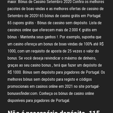
maior. Bônus de Cassino Setembro 2020 Confira os melhores
pacotes de boas-vindas e as melhores ofertas de cassino de
Setembro de 2020! 65 bónus de casino grátis em Portugal.
65 cupons grátis - Bônus de cassino sem depósito. Lista de
cassinos online que oferecem mais de 2.000 € grátis em
bônus - Mantenha seus ganhos !. Por exemplo, suponha que
um casino ofereça um bonus de boas-vindas de 100% até R$
1000, com um requisito de aposta de 25 vezes o valor do
bonus. Se você deseja reivindicar o máximo de dinheiro,
graças ao seu casino bonus , terá que fazer um depósito de
R$ 1000. Bónus sem depósito para jogadores de Portugal. Os
melhores bónus sem depósito para registo e códigos
promocionais em casinos online em 2021 no site portugal-
bonusesfinder.com. Conheça os bónus de casino online
disponíveis para jogadores de Portugal.