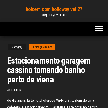
Skip
holdem com holloway vol 27
to
jackpotxtyb.web.app
the
content
Category
Kiflezghie13489
Estacionamento garagem
cassino tomando banho
perto de viena
By
EDITOR
de distância. Este hotel oferece Wi-Fi grátis, além de uma
cafeteria e estacionamento. 3 estrelas. Este hotel no centro