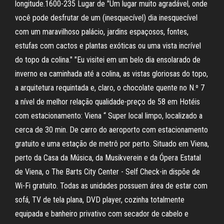
longitude.1600-235 Lugar de "Um lugar muito agradável, onde
você pode desfrutar de um (inesquecível) dia inesquecível
com um maravilhoso palácio, jardins espaçosos, fontes,
estufas com cactos e plantas exóticas ou uma vista incrível
do topo da colina." "Eu visitei em um belo dia ensolarado de
inverno ea caminhada até a colina, as vistas gloriosas do topo,
a arquitetura requintada e, claro, o chocolate quente no N.º 7
a nível de melhor relação qualidade-preço de 58 em Hotéis
com estacionamento: Viena “ Super local limpo, localizado a
cerca de 30 min. De carro do aeroporto com estacionamento
gratuito e uma estação de metrô por perto. Situado em Viena,
perto da Casa da Música, da Musikverein e da Ópera Estatal
de Viena, o The Barts City Center - Self Check-in dispõe de
Wi-Fi gratuito. Todas as unidades possuem área de estar com
sofá, TV de tela plana, DVD player, cozinha totalmente
equipada e banheiro privativo com secador de cabelo e