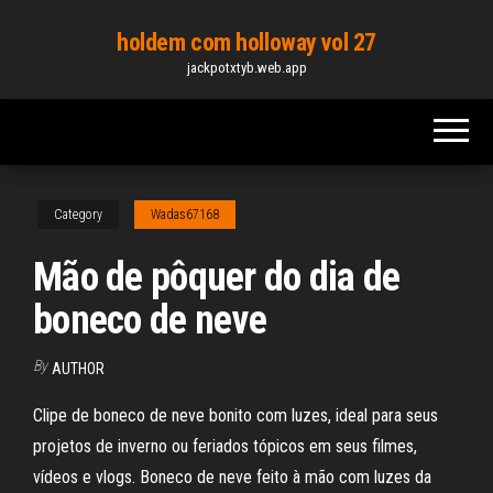
Skip
holdem com holloway vol 27
to
jackpotxtyb.web.app
the
content
Category
Wadas67168
Mão de pôquer do dia de
boneco de neve
By
AUTHOR
Clipe de boneco de neve bonito com luzes, ideal para seus
projetos de inverno ou feriados tópicos em seus filmes,
vídeos e vlogs. Boneco de neve feito à mão com luzes da