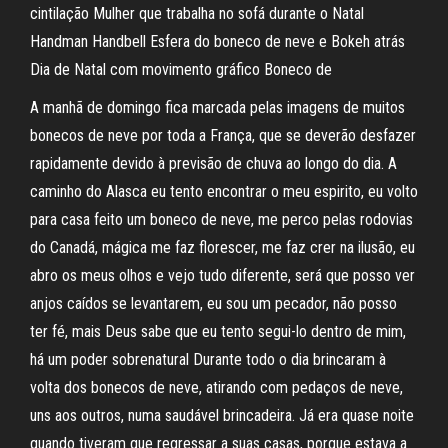
cintilação Mulher que trabalha no sofá durante o Natal
Handman Handbell Esfera do boneco de neve e Bokeh atrás
Dia de Natal com movimento gráfico Boneco de
A manhã de domingo fica marcada pelas imagens de muitos
bonecos de neve por toda a França, que se deverão desfazer
rapidamente devido à previsão de chuva ao longo do dia. A
caminho do Alasca eu tento encontrar o meu espirito, eu volto
para casa feito um boneco de neve, me perco pelas rodovias
do Canadá, mágica me faz florescer, me faz crer na ilusão, eu
abro os meus olhos e vejo tudo diferente, será que posso ver
anjos caídos se levantarem, eu sou um pecador, não posso
ter fé, mais Deus sabe que eu tento segui-lo dentro de mim,
há um poder sobrenatural Durante todo o dia brincaram à
volta dos bonecos de neve, atirando com pedaços de neve,
uns aos outros, numa saudável brincadeira. Já era quase noite
quando tiveram que regressar a suas casas, porque estava a