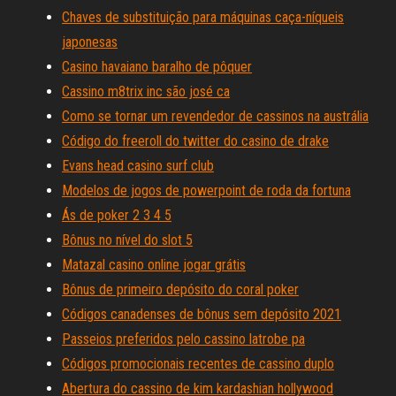
Chaves de substituição para máquinas caça-níqueis
japonesas
Casino havaiano baralho de pôquer
Cassino m8trix inc são josé ca
Como se tornar um revendedor de cassinos na austrália
Código do freeroll do twitter do casino de drake
Evans head casino surf club
Modelos de jogos de powerpoint de roda da fortuna
Ás de poker 2 3 4 5
Bônus no nível do slot 5
Matazal casino online jogar grátis
Bônus de primeiro depósito do coral poker
Códigos canadenses de bônus sem depósito 2021
Passeios preferidos pelo cassino latrobe pa
Códigos promocionais recentes de cassino duplo
Abertura do cassino de kim kardashian hollywood