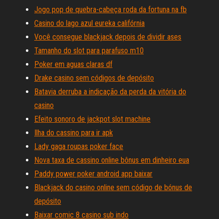
Jogo pop de quebra-cabeça roda da fortuna na fb
Casino do lago azul eureka califórnia
Você consegue blackjack depois de dividir ases
Tamanho do slot para parafuso m10
Poker em aguas claras df
Drake casino sem códigos de depósito
Batavia derruba a indicação da perda da vitória do
casino
Efeito sonoro de jackpot slot machine
Ilha do cassino para ir apk
Lady gaga roupas poker face
Nova taxa de cassino online bônus em dinheiro eua
Paddy power poker android app baixar
Blackjack do casino online sem código de bónus de
depósito
Baixar comic 8 casino sub indo