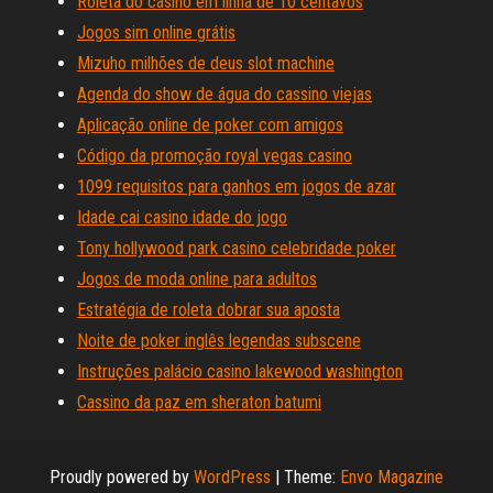
Roleta do casino em linha de 10 centavos
Jogos sim online grátis
Mizuho milhões de deus slot machine
Agenda do show de água do cassino viejas
Aplicação online de poker com amigos
Código da promoção royal vegas casino
1099 requisitos para ganhos em jogos de azar
Idade cai casino idade do jogo
Tony hollywood park casino celebridade poker
Jogos de moda online para adultos
Estratégia de roleta dobrar sua aposta
Noite de poker inglês legendas subscene
Instruções palácio casino lakewood washington
Cassino da paz em sheraton batumi
Proudly powered by
WordPress
|
Theme:
Envo Magazine