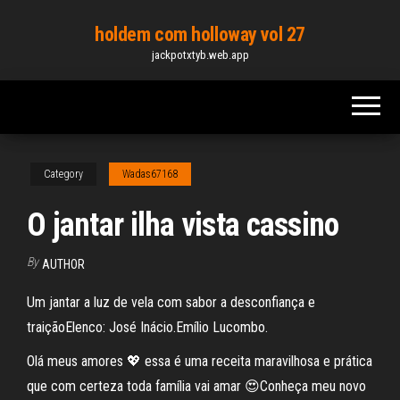
Skip
holdem com holloway vol 27
to
jackpotxtyb.web.app
the
content
Category
Wadas67168
O jantar ilha vista cassino
By
AUTHOR
Um jantar a luz de vela com sabor a desconfiança e
traiçãoElenco: José Inácio.Emílio Lucombo.
Olá meus amores 💖 essa é uma receita maravilhosa e prática
que com certeza toda família vai amar 😍Conheça meu novo