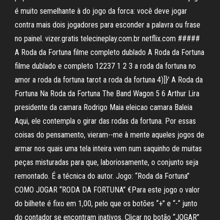
é muito semelhante à do jogo da forca: você deve jogar
contra mais dois jogadores para esconder a palavra ou frase
no painel. vizer.gratis telecineplay.com.br netflix.com #####
A Roda da Fortuna filme completo dublado A Roda da Fortuna
filme dublado e completo 12237 1 2 3 a roda da fortuna no
amor a roda da fortuna tarot a roda da fortuna 4)]}' A Roda da
Fortuna Na Roda da Fortuna The Band Wagon 5 6 Arthur Lira
presidente da camara Rodrigo Maia eleicao camara Baleia
Aqui, ele contempla o girar das rodas da fortuna. Por essas
coisas do pensamento, vieram--me à mente aqueles jogos de
armar nos quais uma tela inteira vem num saquinho de muitas
peças misturadas para que, laboriosamente, o conjunto seja
remontado. É a técnica do autor. Jogo: “Roda da Fortuna”
COMO JOGAR “RODA DA FORTUNA” €Para este jogo o valor
do bilhete é fixo em 1,00, pelo que os botões “+” e “-“ junto
do contador se encontram inativos. Clicar no botão “JOGAR”